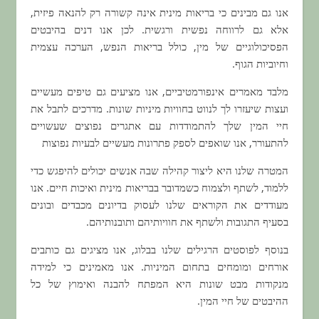
אנו גם מבינים כי בריאות מינית אינה קשורה רק להנאה פיזית,
אלא גם לרווחה נפשית ורגשית. לכן אנו דנים בהיבטים
הפסיכולוגיים של מין, כולל בריאות הנפש, הערכה עצמית
וחיוביות הגוף.
מלבד מאמרים אינפורמטיביים, אנו מציעים גם טיפים מעשיים
ועצות שיעזרו לך לנווט בחוויות מיניות שונות. מדרכים לתבל את
חיי המין שלך להתמודדות עם אתגרים נפוצים שעשויים
להתעורר, אנו שואפים לספק פתרונות מעשיים לבעיות נפוצות
המטרה שלנו היא ליצור קהילה שבה אנשים יכולים להיפגש כדי
ללמוד, לשתף ולצמוח כשמדובר בבריאות מינית ואיכות חיים. אנו
מעודדים את הקוראים שלנו לעסוק בדיונים מכבדים ובונים
בסעיף התגובות ולשתף את חוויותיהם ותובנותיהם.
בנוסף לפוסטים הרגילים שלנו בבלוג, אנו מציגים גם כותבים
אורחים ומומחים בתחום המיניות. אנו מאמינים כי למידה
מנקודות מבט שונות היא המפתח להבנה ואימוץ של כל
ההיבטים של חיי המין.