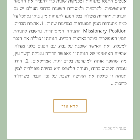
אנשים התנסו בתנוחות וטכניקות שונות כדי להגביר את ההנאה
והאינטימיות. לתרבויות ולמסורות השונות ברחבי העולם יש גם
העדפות ייחודיות משלהן בכל הנוגע לתנוחות מין. בואו נסתכל על
כמה מתנוחות המין המועדפות במדינות שונות. 1. ארצות הברית:
Missionary Position התנוחה המיסיונרית נחשבת לתנוחת
המין הפופולרית ביותר בארצות הברית. תנוחה זו כוללת את הגבר
למעלה, ואת האישה שוכבת על גבה, עם הפנים כלפי מעלה.
אופייה האינטימי של תנוחה זו מאפשר חדירה עמוקה וקשר עין,
מה שהופך אותה למועדפת בקרב זוגות אמריקאים. 2. הודו:
עמדת הלוטוס בהודו, תנוחת הלוטוס היא בחירה פופולרית למין.
תנוחה זו כוללת את האישה יושבת על גבי הגבר, כשרגליה
כרוכות…
קרא עוד
סגור לתגובות
על בחרתם כבר את החופשה הבאה שלכם? עכשיו תבחרו ת