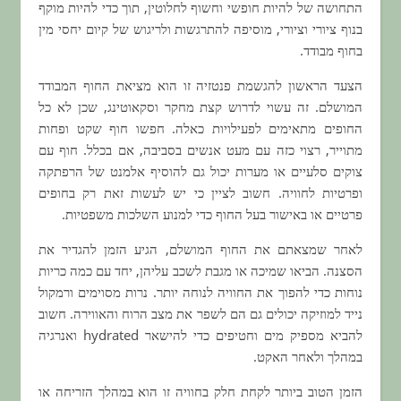
התחושה של להיות חופשי וחשוף לחלוטין, תוך כדי להיות מוקף
בנוף ציורי וציורי, מוסיפה להתרגשות ולריגוש של קיום יחסי מין
בחוף מבודד.
הצעד הראשון להגשמת פנטזיה זו הוא מציאת החוף המבודד
המושלם. זה עשוי לדרוש קצת מחקר וסקאוטינג, שכן לא כל
החופים מתאימים לפעילויות כאלה. חפשו חוף שקט ופחות
מתוייר, רצוי כזה עם מעט אנשים בסביבה, אם בכלל. חוף עם
צוקים סלעיים או מערות יכול גם להוסיף אלמנט של הרפתקה
ופרטיות לחוויה. חשוב לציין כי יש לעשות זאת רק בחופים
פרטיים או באישור בעל החוף כדי למנוע השלכות משפטיות.
לאחר שמצאתם את החוף המושלם, הגיע הזמן להגדיר את
הסצנה. הביאו שמיכה או מגבת לשכב עליהן, יחד עם כמה כריות
נוחות כדי להפוך את החוויה לנוחה יותר. נרות מסוימים ורמקול
נייד למוזיקה יכולים גם הם לשפר את מצב הרוח והאווירה. חשוב
להביא מספיק מים וחטיפים כדי להישאר hydrated ואנרגיה
במהלך ולאחר האקט.
הזמן הטוב ביותר לקחת חלק בחוויה זו הוא במהלך הזריחה או