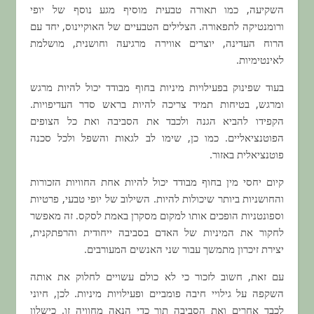
השקיעה, כמו תאורה טבעית מוסיף מגע נוסף של יופי
ורומנטיקה לתפאורה. הצלילים הטבעיים של האוקיינוס, יחד עם
הרוח העדינה, יוצרים אווירה מרגיעה וחושנית, מושלמת
לאינטימיות.
בעוד שפינוק בפעילויות מיניות בחוף מבודד יכול להיות מרגש
ומרגש, בטיחות תמיד צריכה להיות בראש סדר העדיפויות.
הקפידו להביא הגנה ולכבד את הסביבה ואת כל הצופים
הפוטנציאליים. כמו כן, שימו לב לגאות והשפל ולכל סכנה
פוטנציאלית באזור.
קיום יחסי מין בחוף מבודד יכול להיות אחת החוויות הזכורות
והחושניות ביותר שיכולות להיות. השילוב של יופי טבעי, פרטיות
וספונטניות הופכים אותו למקום מסקרן באמת לסקס. זה מאפשר
לחקור את המיניות של האדם בסביבה ייחודית והרפתקנית,
יצירת זיכרון מתמשך עבור שני האנשים המעורבים.
עם זאת, חשוב לזכור כי לא כולם עשויים לחלוק את אותה
השקפה על גילויי חיבה פומביים ופעילויות מיניות. לכן, חיוני
לכבד אחרים ואת הסביבה תוך כדי הנאה מחוויה זו. כישלון