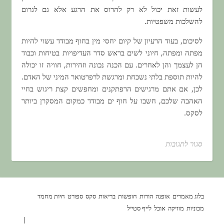
לעשות זאת יכול לא רק להרוס את הרגע אלא גם לגרום
להשלכות משפטיות.
לסיכום, בעוד הרעיון של קיום יחסי מין בחוף מבודד עשוי להיות
מפתה ומפתה, חיוני לשים בראש סדר העדיפויות בטיחות וכבוד
הן לעצמך והן לאחרים. עם הכנה נכונה וזהירות, חוויה זו יכולה
להיות תוספת בלתי נשכחת ומרגשת לרפרטואר המיני של האדם.
לכן, אם אתם מרגישים הרפתקנים ומחפשים קצת ריגוש בחיי
האהבה שלכם, חשבו על חוף ים מבודד כמקום המסקרן ביותר
לסקס.
סגור לתגובות
על מקומות הכי לא שגרתים ליחסי מין
בלוג מאמרים
אופנה
הורות
חופשות
בריאות
סקס
ספורט
חיות מחמד
מכוניות
מוזיקה
אוכל
לייף סטייל